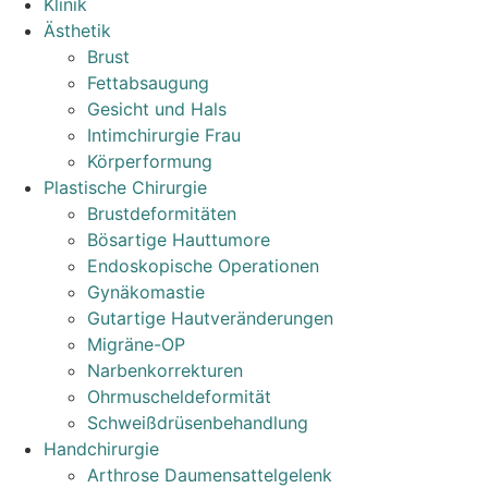
Klinik
Ästhetik
Brust
Fettabsaugung
Gesicht und Hals
Intimchirurgie Frau
Körperformung
Plastische Chirurgie
Brustdeformitäten
Bösartige Hauttumore
Endoskopische Operationen
Gynäkomastie
Gutartige Hautveränderungen
Migräne-OP
Narbenkorrekturen
Ohrmuscheldeformität
Schweißdrüsenbehandlung
Handchirurgie
Arthrose Daumensattelgelenk