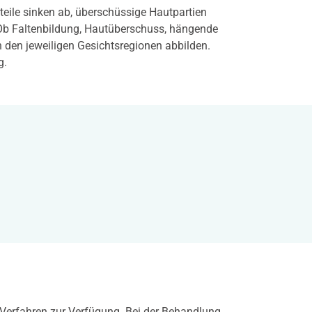
hteile sinken ab, überschüssige Hautpartien
. Ob Faltenbildung, Hautüberschuss, hängende
 den jeweiligen Gesichtsregionen abbilden.
g.
 Verfahren zur Verfügung. Bei der Behandlung