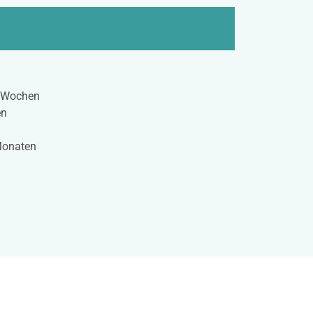
2 Wochen
en
Monaten
n